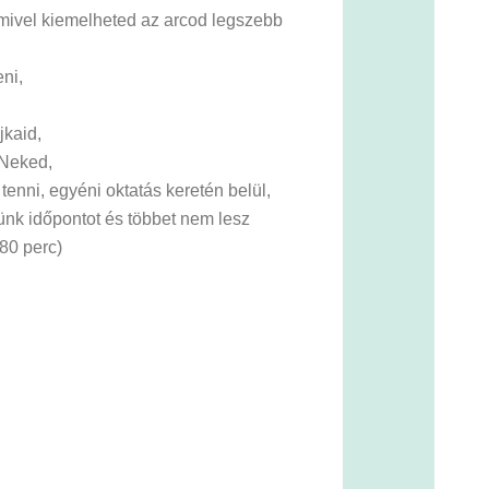
amivel kiemelheted az arcod legszebb
eni,
jkaid,
 Neked,
tenni, egyéni oktatás keretén belül,
nk időpontot és többet nem lesz
80 perc)