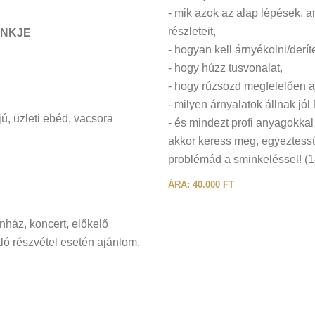
- mik azok az alap lépések, 
részleteit,
INKJE
- hogyan kell árnyékolni/derít
- hogy húzz tusvonalat,
- hogy rúzsozd megfelelően a
- milyen árnyalatok állnak jól
ú, üzleti ebéd, vacsora
- és mindezt profi anyagokkal 
akkor keress meg, egyeztessü
problémád a sminkeléssel! (1
ÁRA: 40.000 FT
nház, koncert, előkelő
ó részvétel esetén ajánlom.