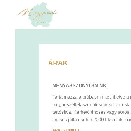
ÁRAK
MENYASSZONYI SMINK
Tartalmazza a próbasminket, illetve 
megbeszéltek szerinti sminket az esk
tartósítva. Kérhető tincses vagy soro
tincses pilla esetén 2000 Ft/smink, so
ÁRA: 50 000 FT