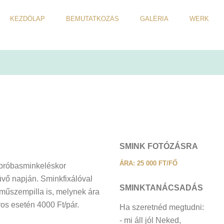
KEZDŐLAP
BEMUTATKOZÁS
GALÉRIA
WERK
SMINK FOTÓZÁSRA
ÁRA: 25 000 FT/FŐ
a próbasminkeléskor
üvő napján. Sminkfixálóval
SMINKTANÁCSADÁS
s műszempilla is, melynek ára
ros esetén 4000 Ft/pár.
Ha szeretnéd megtudni:
- mi áll jól Neked,